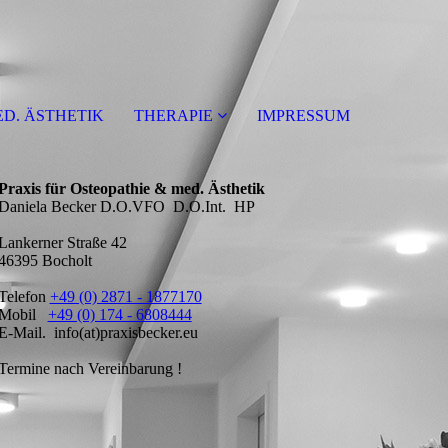
D. ÄSTHETIK
THERAPIE
IMPRESSUM
Praxis für Osteopathie & med. Ästhetik
Daniela Becker D.O.VFO D.O.Int. HP
Lankerner Straße 42
46395 Bocholt
Telefon
+49 (0) 2871 - 1877170
Mobil
+49 (0) 174 - 6808444
E-Mail. info(at)praxisbecker.eu
Termine nach Vereinbarung !