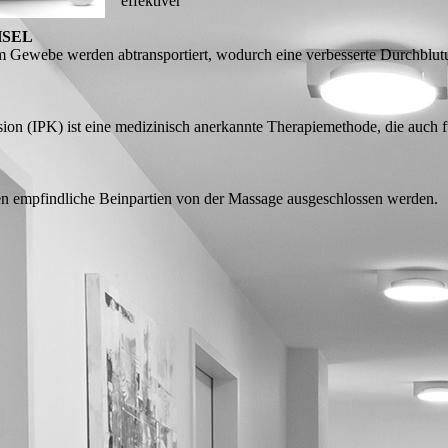
effektiver
HSEL
 Gewebe werden abtransportiert, wodurch eine verbesserte Durchblut
ion (IPK) ist eine medizinisch anerkannte Therapiemethode, die auch 
n empfindliche Beinpartien von der Massage ausgeschlossen werden.