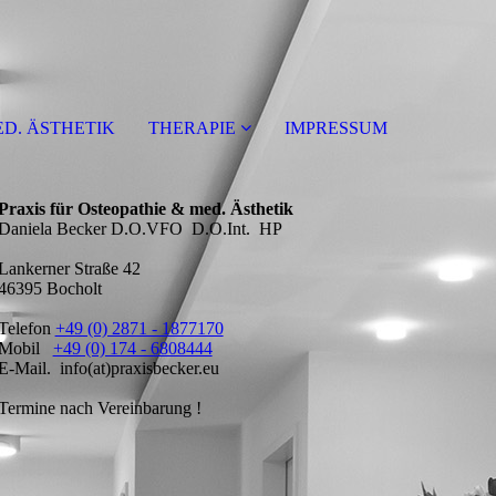
D. ÄSTHETIK
THERAPIE
IMPRESSUM
Praxis für Osteopathie & med. Ästhetik
Daniela Becker D.O.VFO D.O.Int. HP
Lankerner Straße 42
46395 Bocholt
Telefon
+49 (0) 2871 - 1877170
Mobil
+49 (0) 174 - 6808444
E-Mail. info(at)praxisbecker.eu
Termine nach Vereinbarung !