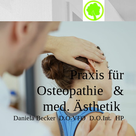
Praxis für
Osteopathie &
med. Ästhetik
Daniela Becker D.O.VFO D.O.Int. HP