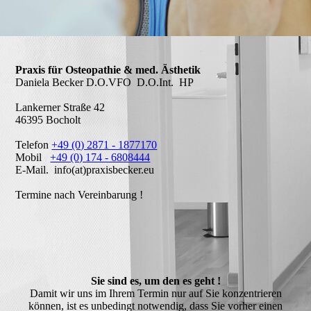
Praxis für Osteopathie & med. Ästhetik
Daniela Becker D.O.VFO D.O.Int. HP
Lankerner Straße 42
46395 Bocholt
Telefon
+49 (0) 2871 - 1877170
Mobil
+49 (0) 174 - 6808444
E-Mail. info(at)praxisbecker.eu
Termine nach Vereinbarung !
Sie sind es, um den es geht !
Damit wir uns im Ihrem Termin nur auf Sie konzentrieren
können, ist es unbedingt notwendig, dass Sie vorher einen