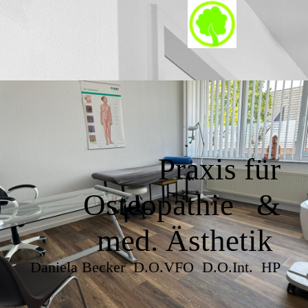
Praxis für
Osteopathie &
med. Ästhetik
Daniela Becker D.O.VFO D.O.Int. HP